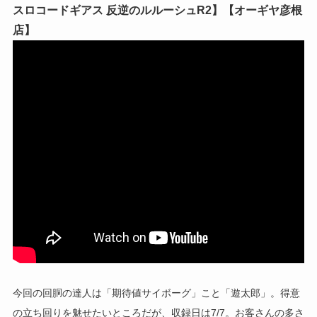
スロコードギアス 反逆のルルーシュR2】【オーギヤ彦根
店】
今回の回胴の達人は「期待値サイボーグ」こと「遊太郎」。得意
の立ち回りを魅せたいところだが、収録日は7/7。お客さんの多さ