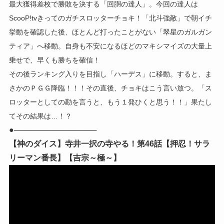
最大獲得差枚で勝敗を決する「回胴の達人」。今回の達人は
ScooP!tvきってのガチスロッターチョキ！「北斗強敵」で朝イチ
挙動を確認した後、ほとんど打ったことがない「翠星のガルガン
ティア」へ移動。自身も不安になるほどのマキシマイズの大量上
乗せで、早くも勝ちを確信！
その後ランキング入りを目指し「ハーデス」に移動。すると、ま
さかのＰＧＧ降臨！！！その直後、チョキはこう言い放つ。「ス
ロッターとしての勘を言うと、もう１発ひくと思う！！」果たし
てその結果は…！？
●───────────────
【神のダイス】寺井一択の寺やる！第46話【押忍！サラ
リーマン番長】【吉宗～極～】