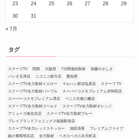
23
24
25
26
27
28
29
30
31
« 7月
タグ
スクープTV
関西
大阪府
7日間連続取材
加藤やさしさ
パシオ玉津店
ニコニコ枚方店
愛知県
スクープTV全力取材イエロー
マルハン那須塩原店
スクープ TV
スクープTV全力取材パープル
スーパーコスモプレミアム岸和田店
スーパーコスモプレミアム堺店
ベニス京都八幡店
スクープTV全力取材ゴールド
スクープTV全力取材オレンジ
アミューズ南住吉店
スクープTV全力取材ブルー
プレイブランドフェニックス姫路駅前店
スクープTV全力レッドステッカー
池田清香
プレミアムファイブ
銀の葡萄明石店
全力取材
ベガスベガス弁天町店