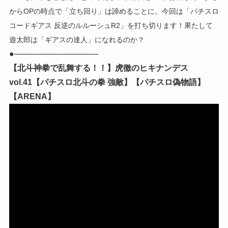
からOPの時点で「立ち回り」は諦めることに。今回は「パチスロ
コードギアス 反逆のルルーシュR2」を打ち切ります！果たして
遊太郎は「ギアスの達人」になれるのか？
●───────────────
【北斗神拳で乱舞する！！】虎徹のヒキナンデス
vol.41【パチスロ北斗の拳 強敵】【パチスロ偽物語】
【ARENA】