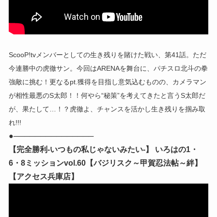
ScooP!tvメンバーとしての生き残りを賭けた戦い、第41話。ただ
今連勝中の虎徹サン。今回はARENAを舞台に、パチスロ北斗の拳
強敵に挑む！更なるpt.獲得を目指し意気込むものの、カメラマン
が相性最悪のS太郎！！何やら“秘策”を考えてきたと言うS太郎だ
が、果たして…！？虎徹よ、チャンスを活かし生き残りを掴み取
れ!!!
●───────────────
【完全勝利-いつもの私じゃないみたい-】 いろはの1・
6・8ミッションvol.60【バジリスク～甲賀忍法帖～絆】
【アクセス兵庫店】