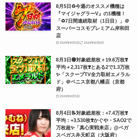
8月5日♻️今週のオススメ機種は
『マイジャグラーV』の1機種！
「♻️7日間連続取材（1日目）」＠
スーパーコスモプレミアム岸和田
店
2026年8月5日
2026年8月6日
8月3日🟢対象総差枚＋19.6万枚❣️
平均＋2,317枚❣️とある2で1.3万枚
✨「スクープTV全力取材エメラル
ド」＠ベニス京都八幡店（京都
府）
2026年8月5日
8月4日📝対象総差枚：+7.4万枚❣️
平均：+3,530枚❣️かぐや・SAO2で
万枚超✨「真心実戦来店」@ベガ
スベガス弁天町店（大阪府）