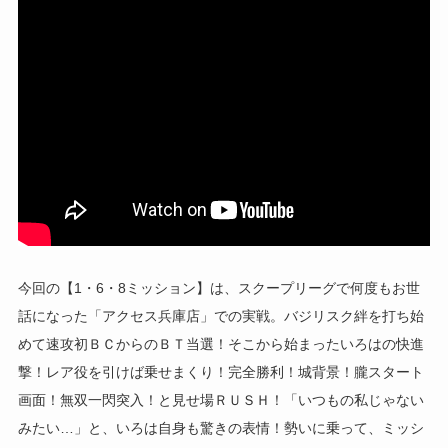
今回の【1・6・8ミッション】は、スクープリーグで何度もお世
話になった「アクセス兵庫店」での実戦。バジリスク絆を打ち始
めて速攻初ＢＣからのＢＴ当選！そこから始まったいろはの快進
撃！レア役を引けば乗せまくり！完全勝利！城背景！朧スタート
画面！無双一閃突入！と見せ場ＲＵＳＨ！「いつもの私じゃない
みたい…」と、いろは自身も驚きの表情！勢いに乗って、ミッシ