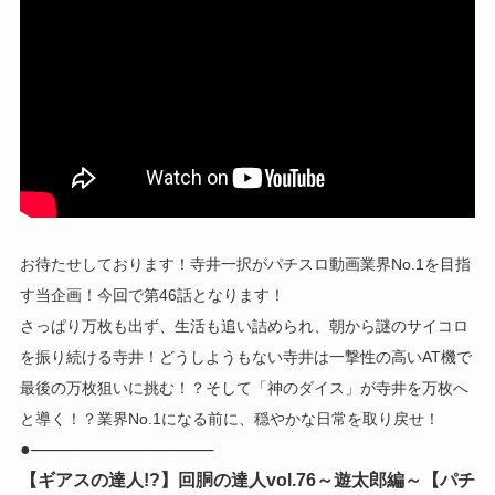
お待たせしております！寺井一択がパチスロ動画業界No.1を目指
す当企画！今回で第46話となります！
さっぱり万枚も出ず、生活も追い詰められ、朝から謎のサイコロ
を振り続ける寺井！どうしようもない寺井は一撃性の高いAT機で
最後の万枚狙いに挑む！？そして「神のダイス」が寺井を万枚へ
と導く！？業界No.1になる前に、穏やかな日常を取り戻せ！
●───────────────
【ギアスの達人!?】回胴の達人vol.76～遊太郎編～【パチ