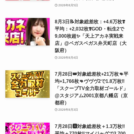
2026年8月5日
8月3日📝対象総差枚：+4.6万枚❣️
平均：+2,032枚❣️GOD・転生2で
9,000枚超✨「天上アカネ実戦来
店」@ベガスベガス弁天町店（大
阪府）
2026年8月4日
7月28日👑対象総差枚+21万枚👊平
均+1,766枚👊ヴヴヴ2で1.8万枚‼️
「スクープTV全力取材ゴールド」
@スタジアム2001京都八幡店（京
都府）
2026年8月3日
7月28日🅰️対象総差枚＋1.3万枚‼️
平均＋770枚‼️マイジャグで2,700