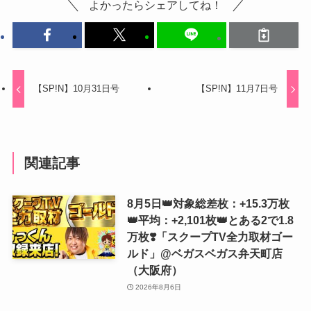
よかったらシェアしてね！
【SP!N】10月31日号
【SP!N】11月7日号
関連記事
8月5日👑対象総差枚：+15.3万枚
👑平均：+2,101枚👑とある2で1.8
万枚❣️「スクープTV全力取材ゴー
ルド」@ベガスベガス弁天町店
（大阪府）
2026年8月6日