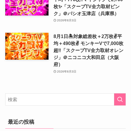
枚✨「スクープTV全力取材ピン
ク」＠パシオ玉津店（兵庫県）
2026年8月3日
8月1日🏝️対象総差枚＋2万枚✌️平
均＋490枚✌️ モンキーVで7,000枚
超‼️「スクープTV全力取材オレン
ジ」＠ニコニコ大和田店（大阪
府）
2026年8月3日
最近の投稿