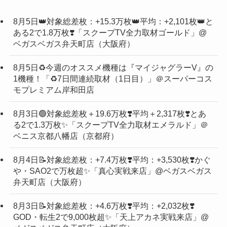
8月5日👑対象総差枚：+15.3万枚👑平均：+2,101枚👑と
ある2で1.8万枚❣️「スクープTV全力取材ゴールド」@
ベガスベガス弁天町店（大阪府）
8月5日♻️今週のオススメ機種は『マイジャグラーV』の
1機種！「♻️7日間連続取材（1日目）」＠スーパーコス
モプレミアム岸和田店
8月3日🟢対象総差枚＋19.6万枚❣️平均＋2,317枚❣️とあ
る2で1.3万枚✨「スクープTV全力取材エメラルド」＠
ベニス京都八幡店（京都府）
8月4日📝対象総差枚：+7.4万枚❣️平均：+3,530枚❣️かぐ
や・SAO2で万枚超✨「真心実戦来店」@ベガスベガス
弁天町店（大阪府）
8月3日📝対象総差枚：+4.6万枚❣️平均：+2,032枚❣️
GOD・転生2で9,000枚超✨「天上アカネ実戦来店」@