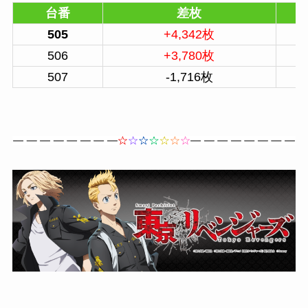
台番
差枚
505
+4,342枚
506
+3,780枚
507
-1,716枚