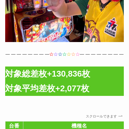
対象
総
差枚+130,836枚
対象平均差枚+2,077枚
スクロールできます
台番
機種名