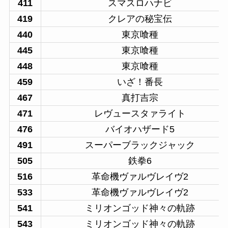
411
スマスロハナビ
419
クレアの秘宝伝
440
東京喰種
445
東京喰種
448
東京喰種
459
いざ！番長
467
真打吉宗
471
レヴュースタァライト
476
バイオハザード5
491
スーパーブラックジャック
505
鉄拳6
516
革命機ヴァルヴレイヴ2
533
革命機ヴァルヴレイヴ2
541
ミリオンゴッド神々の軌跡
543
ミリオンゴッド神々の軌跡