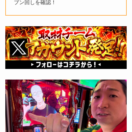
ブン回しを確認！