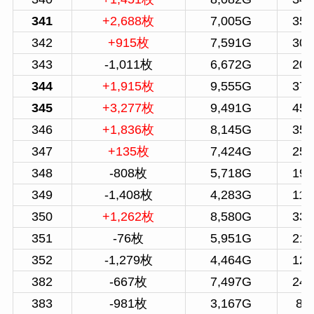
341
+2,688枚
7,005G
35
342
+915枚
7,591G
30
343
-1,011枚
6,672G
20
344
+1,915枚
9,555G
37
345
+3,277枚
9,491G
45
346
+1,836枚
8,145G
35
347
+135枚
7,424G
25
348
-808枚
5,718G
19
349
-1,408枚
4,283G
11
350
+1,262枚
8,580G
33
351
-76枚
5,951G
21
352
-1,279枚
4,464G
12
382
-667枚
7,497G
24
383
-981枚
3,167G
8