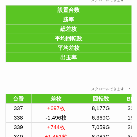
設置台数
勝率
総差枚
平均回転数
平均差枚
出玉率
スクロールできます
台番
差枚
回転数
BB
337
+697枚
8,177G
33
338
-1,496枚
6,369G
15
339
+744枚
7,059G
28
340
+1,451枚
8,082G
34