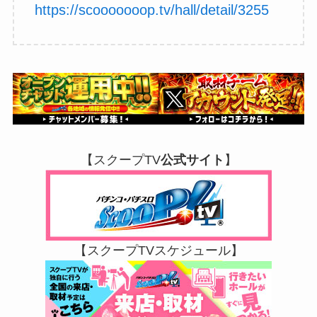
https://scooooooop.tv/hall/detail/3255
【スクープTV
公式サイト
】
【スクープTVスケジュール】