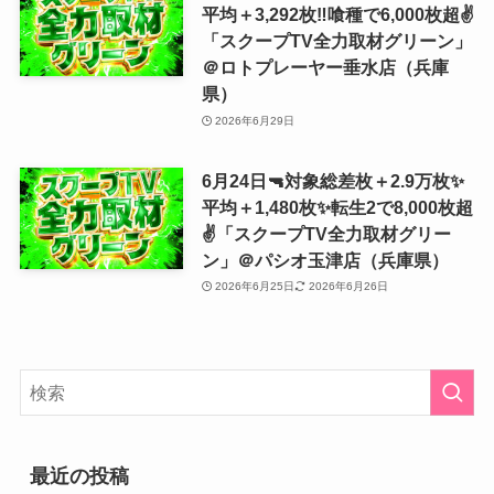
平均＋3,292枚‼️喰種で6,000枚超✌️
「スクープTV全力取材グリーン」
＠ロトプレーヤー垂水店（兵庫
県）
2026年6月29日
6月24日🔫対象総差枚＋2.9万枚✨
平均＋1,480枚✨転生2で8,000枚超
✌️「スクープTV全力取材グリー
ン」＠パシオ玉津店（兵庫県）
2026年6月25日
2026年6月26日
最近の投稿