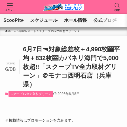
メニュー
検索
ScooP!tv
スケジュール
ホール情報
公式ブログ
ホーム
取材レポート
スクープTV全力取材グリーン
6月7日🔫対象総差枚＋4,990枚🎰平
均＋832枚🎰カバネリ海門で5,000
2026
枚超‼️「スクープTV全力取材グリ
6/08
ーン」＠モナコ西明石店（兵庫
県）
2026年6月8日
スクープTV全力取材グリーン
※掲載情報はプロモーションを含みます。