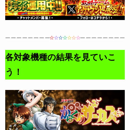
各対象機種の結果を見ていこ
う！