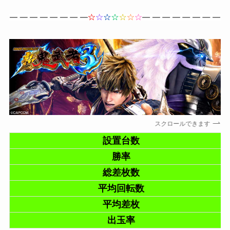
スクロールできます
設置台数
勝率
総差枚数
平均回転数
平均差枚
出玉率