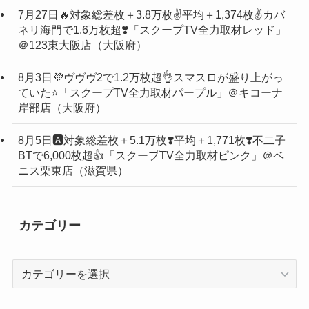
7月27日🔥対象総差枚＋3.8万枚✌️平均＋1,374枚✌️カバ
ネリ海門で1.6万枚超❣️「スクープTV全力取材レッド」
＠123東大阪店（大阪府）
8月3日💜ヴヴヴ2で1.2万枚超👌スマスロが盛り上がっ
ていた⭐️「スクープTV全力取材パープル」＠キコーナ
岸部店（大阪府）
8月5日🅰️対象総差枚＋5.1万枚❣️平均＋1,771枚❣️不二子
BTで6,000枚超👍「スクープTV全力取材ピンク」＠ベ
ニス栗東店（滋賀県）
カテゴリー
カ
テ
ゴ