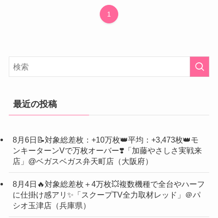
1
最近の投稿
8月6日📝対象総差枚：+10万枚👑平均：+3,473枚👑モ
ンキーターンVで万枚オーバー❣️「加藤やさしさ実戦来
店」@ベガスベガス弁天町店（大阪府）
8月4日🔥対象総差枚＋4万枚💥複数機種で全台やハーフ
に仕掛け感アリ✨「スクープTV全力取材レッド」＠パ
シオ玉津店（兵庫県）