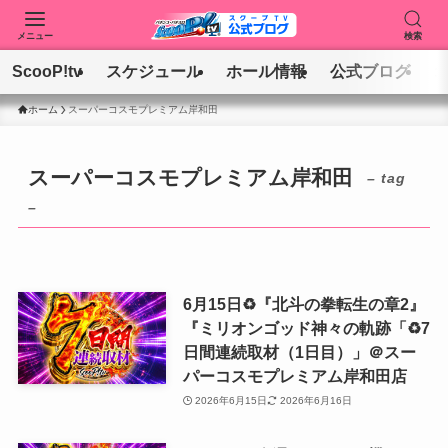
メニュー
検索
ScooP!tv
スケジュール
ホール情報
公式ブログ
ホーム
スーパーコスモプレミアム岸和田
スーパーコスモプレミアム岸和田
– tag
–
6月15日♻️『北斗の拳転生の章2』
『ミリオンゴッド神々の軌跡「♻️7
日間連続取材（1日目）」＠スー
パーコスモプレミアム岸和田店
2026年6月15日
2026年6月16日