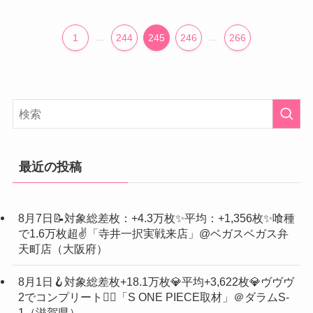
1
...
244
245
246
...
266
最近の投稿
8月7日📝対象総差枚：+4.3万枚✨平均：+1,356枚✨喰種
で1.6万枚超✌️「寺井一択実戦来店」@ベガスベガス弁
天町店（大阪府）
8月1日🪝対象総差枚+18.1万枚💎平均+3,622枚💎ヴヴヴ
2でコンプリート❤️‍🔥「S ONE PIECE取材」＠ダラムS-
1（滋賀県）