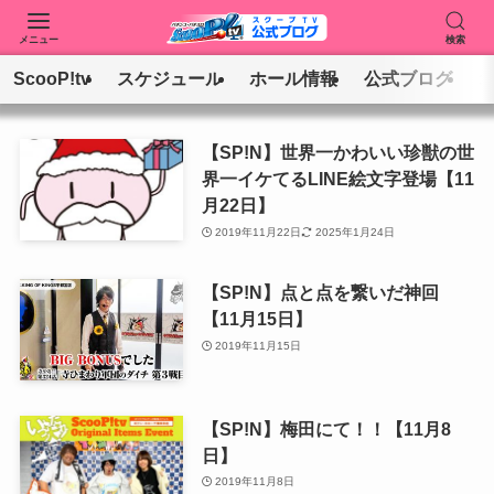
メニュー
検索
ScooP!tv
スケジュール
ホール情報
公式ブログ
【SP!N】世界一かわいい珍獣の世
界一イケてるLINE絵文字登場【11
月22日】
2019年11月22日
2025年1月24日
【SP!N】点と点を繋いだ神回
【11月15日】
2019年11月15日
【SP!N】梅田にて！！【11月8
日】
2019年11月8日