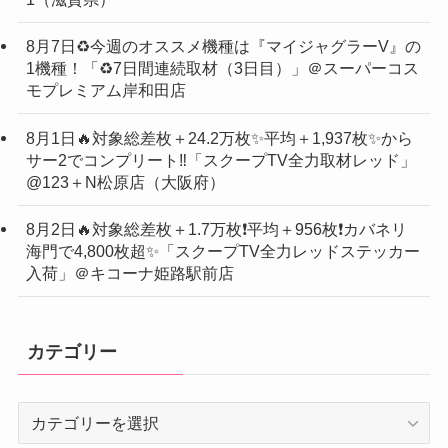
8月7日♻️今週のオススメ機種は『マイジャグラーV』の
1機種！「♻️7日間連続取材（3日目）」＠スーパーコス
モプレミアム岸和田店
8月1日🔥対象総差枚＋24.2万枚✨平均＋1,937枚✨から
サー2でコンプリート‼️「スクープTV全力取材レッド」
@123＋N松原店（大阪府）
8月2日🔥対象総差枚＋1.7万枚❗️平均＋956枚❗️カバネリ
海門で4,800枚超✨「スクープTV全力レッドステッカー
入荷」＠キコーナ姫路駅前店
カテゴリー
カ
テ