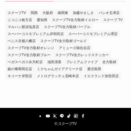
スクープTV
関西
大阪府
南関東
加藤やさしさ
パシオ玉津店
ニコニコ枚方店
愛知県
スクープTV全力取材イエロー
スクープ TV
マルハン那須塩原店
スクープTV全力取材パープル
スーパーコスモプレミアム岸和田店
スーパーコスモプレミアム堺店
ベニス京都八幡店
スクープTV全力取材ゴールド
スクープTV全力取材オレンジ
アミューズ南住吉店
スクープTV全力取材ブルー
スクープTV全力レッドステッカー
ベガスベガス弁天町店
池田清香
プレミアムファイブ
全力取材
銀の葡萄明石店
ミクちゃんガイアアリーナ店
鹿児島県
キコーナ岸部店
メトログラッチェ尼崎本店
イエスランド加世田店
©
スクープTV