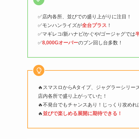
✅店内各所、並びでの盛り上がりに注目！
✅モンハンライズが
全台プラス
！
✅マギレコ/新ハナビ/かぐや/ゴージャグでは
✅
8,000Gオーバー
のブン回し台多数！
🔥スマスロからAタイプ、ジャグラーシリー
店内各所で盛り上がっていた！
🔥不発台でもチャンスあり！じっくり攻めれ
🔥
並びで楽しめる展開に期待できる！