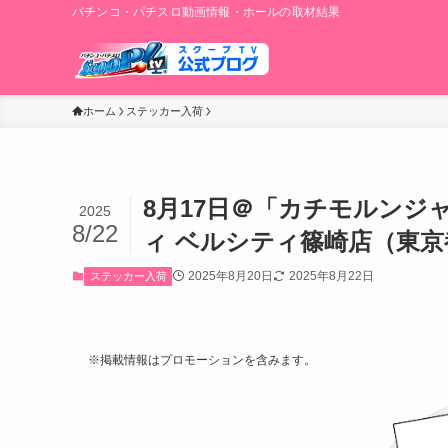
パチンコ・パチスロ動画情報・ホールの取材結果
ホーム
ステッカー入荷
8月17日＠「カチモルン
2025
8/22
ィ ベルシティ篠崎店（東京
2025年8月20日
2025年8月22日
ステッカー入荷
※掲載情報はプロモーションを含みます。