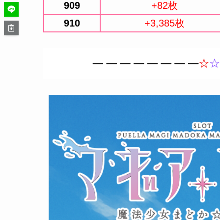
909
+82枚
910
+3,385枚