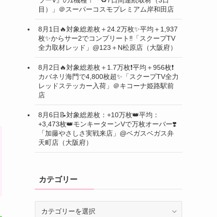
目）」＠スーパーコスモプレミアム岸和田店
8月1日🔥対象総差枚＋24.2万枚✨平均＋1,937
枚✨からサー2でコンプリート‼️「スクープTV
全力取材レッド」@123＋N松原店（大阪府）
8月2日🔥対象総差枚＋1.7万枚❗️平均＋956枚❗️
カバネリ海門で4,800枚超✨「スクープTV全力
レッドステッカー入荷」＠キコーナ姫路駅前
店
8月6日📝対象総差枚：+10万枚👑平均：
+3,473枚👑モンキーターンVで万枚オーバー❣️
「加藤やさしさ実戦来店」@ベガスベガス弁
天町店（大阪府）
カテゴリー
カ
テ