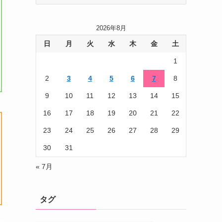
ゴ
リ
2026年8月
ー
日
月
火
水
木
金
土
1
2
3
4
5
6
7
8
9
10
11
12
13
14
15
16
17
18
19
20
21
22
23
24
25
26
27
28
29
30
31
« 7月
タグ