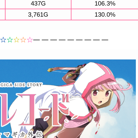
437G
106.3%
3,761G
130.0%