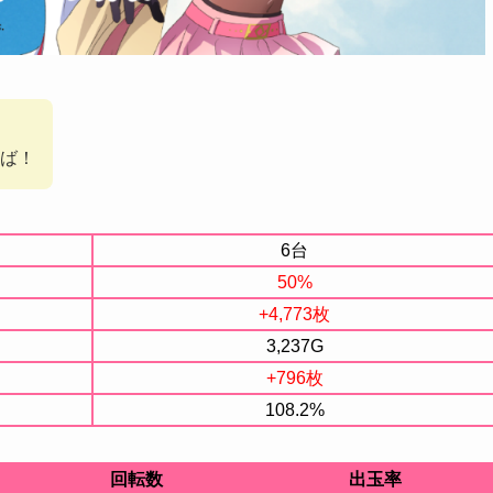
ば！
6台
50%
+4,773枚
3,237G
+796枚
108.2%
回転数
出玉率