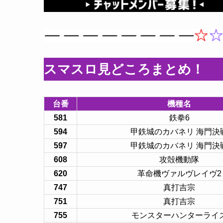
スマスロ見どころまとめ！
台番
機種名
581
鉄拳6
594
甲鉄城のカバネリ 海門決
597
甲鉄城のカバネリ 海門決
608
攻殻機動隊
620
革命機ヴァルヴレイヴ2
747
真打吉宗
751
真打吉宗
755
モンスターハンターライ