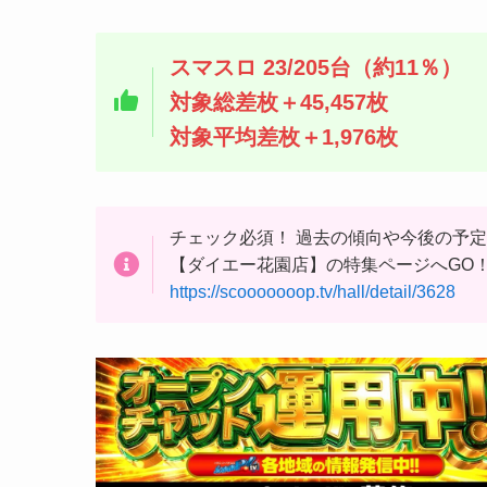
スマスロ 23/205台（約11％）
対象総差枚＋45,457枚
対象平均差枚＋1,976枚
チェック必須！ 過去の傾向や今後の予
【ダイエー花園店】の特集ページへGO
https://scooooooop.tv/hall/detail/3628