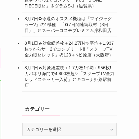
PIECE取材」＠ダラムS-1（滋賀県）
8月7日♻️今週のオススメ機種は『マイジャグ
ラーV』の1機種！「♻️7日間連続取材（3日
目）」＠スーパーコスモプレミアム岸和田店
8月1日🔥対象総差枚＋24.2万枚✨平均＋1,937
枚✨からサー2でコンプリート‼️「スクープTV
全力取材レッド」@123＋N松原店（大阪府）
8月2日🔥対象総差枚＋1.7万枚❗️平均＋956枚❗️
カバネリ海門で4,800枚超✨「スクープTV全力
レッドステッカー入荷」＠キコーナ姫路駅前
店
カテゴリー
カ
テ