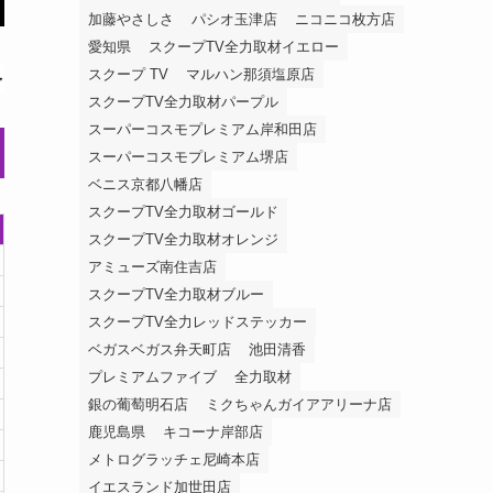
加藤やさしさ
パシオ玉津店
ニコニコ枚方店
愛知県
スクープTV全力取材イエロー
スクープ TV
マルハン那須塩原店
スクープTV全力取材パープル
スーパーコスモプレミアム岸和田店
スーパーコスモプレミアム堺店
ベニス京都八幡店
スクープTV全力取材ゴールド
スクープTV全力取材オレンジ
アミューズ南住吉店
スクープTV全力取材ブルー
スクープTV全力レッドステッカー
ベガスベガス弁天町店
池田清香
プレミアムファイブ
全力取材
銀の葡萄明石店
ミクちゃんガイアアリーナ店
鹿児島県
キコーナ岸部店
メトログラッチェ尼崎本店
イエスランド加世田店