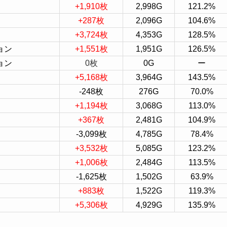
+1,910枚
2,998G
121.2%
+287枚
2,096G
104.6%
+3,724枚
4,353G
128.5%
ョン
+1,551枚
1,951G
126.5%
ョン
0枚
0G
ー
+5,168枚
3,964G
143.5%
-248枚
276G
70.0%
+1,194枚
3,068G
113.0%
+367枚
2,481G
104.9%
-3,099枚
4,785G
78.4%
+3,532枚
5,085G
123.2%
+1,006枚
2,484G
113.5%
-1,625枚
1,502G
63.9%
+883枚
1,522G
119.3%
+5,306枚
4,929G
135.9%