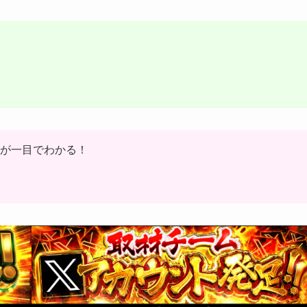
定が一目でわかる！
！