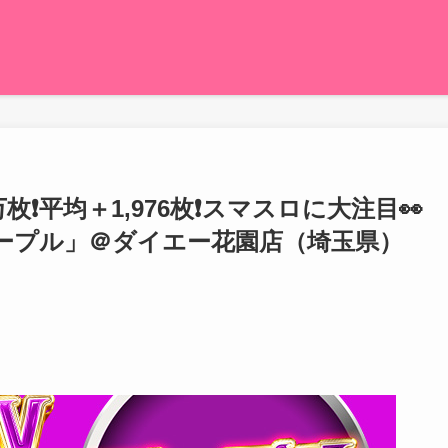
枚❗️平均＋1,976枚❗️スマスロに大注目👀
パープル」＠ダイエー花園店（埼玉県）