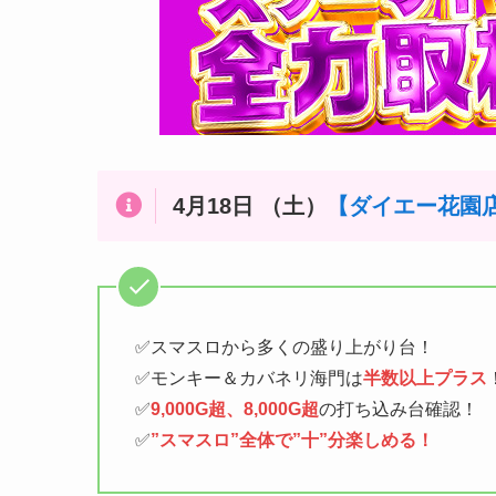
4月18日 （土）
【ダイエー花園
✅スマスロから多くの盛り上がり台！
✅モンキー＆カバネリ海門は
半数以上プラス
✅
9,000G超、8,000G超
の打ち込み台確認！
✅
”スマスロ”全体で”十”分楽しめる！