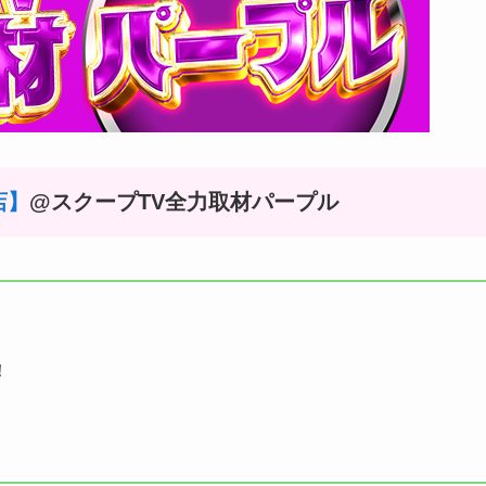
店】
@スクープTV全力取材パープル
！