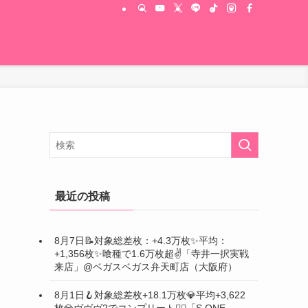
最近の投稿
8月7日📝対象総差枚：+4.3万枚✨平均：
+1,356枚✨喰種で1.6万枚超✌️「寺井一択実戦
来店」@ベガスベガス弁天町店（大阪府）
8月1日🪝対象総差枚+18.1万枚💎平均+3,622
枚💎ヴヴヴ2でコンプリート❤️‍🔥「S ONE