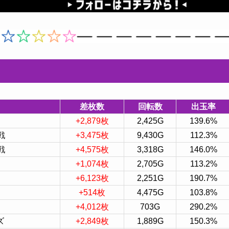
差枚数
回転数
出玉率
+2,879枚
2,425G
139.6%
戦
+3,475枚
9,430G
112.3%
戦
+4,575枚
3,318G
146.0%
+1,074枚
2,705G
113.2%
+6,123枚
2,251G
190.7%
+514枚
4,475G
103.8%
+4,012枚
703G
290.2%
ズ
+2,849枚
1,889G
150.3%