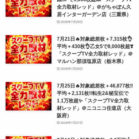
全力取材レッド」＠がちゃぽん久
居インターガーデン店（三重県）
2026年7月29日
7月21日🔥対象総差枚＋7,315枚👌
平均＋430枚👌乙女5で8,000枚超❣️
「スクープTV全力取材レッド」＠
マルハン那須塩原店（栃木県）
2026年7月29日
7月25日🔥対象総差枚＋46,877枚‼️
平均＋2,131枚‼️転生2&秘宝伝で
1.1万枚超✨「スクープTV全力取
材レッド」＠ニコニコ住道店（大
阪府）
2026年7月27日