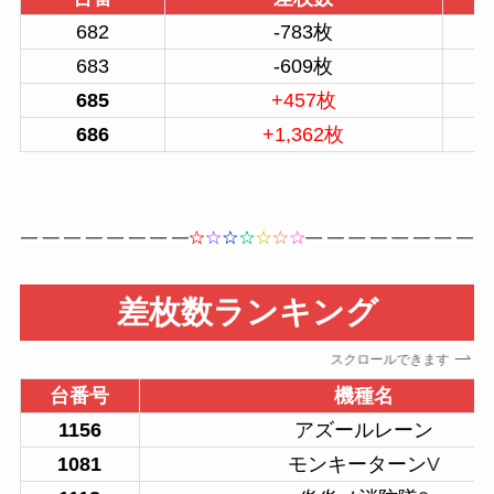
682
-783枚
683
-609枚
685
+457枚
686
+1,362枚
差枚数ランキング
スクロールできます
台番号
機種名
1156
アズールレーン
1081
モンキーターン
V