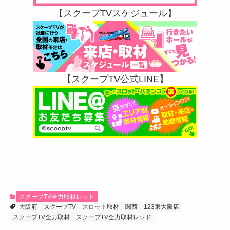
【スクープTVスケジュール】
【スクープTV公式LINE】
スクープTV全力取材レッド
大阪府
スクープTV
スロット取材
関西
123東大阪店
スクープTV全力取材
スクープTV全力取材レッド