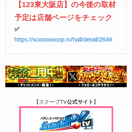
【123東大阪店】の今後の取材
予定は店舗ページをチェック
✅
https://scooooooop.tv/hall/detail/2649
【スクープTV
公式サイト
】