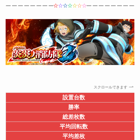
スクロールできます
設置台数
勝率
総差枚数
平均回転数
平均差枚