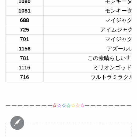
1080
モンキータ
1081
モンキータ
688
マイジャグラ
725
アイムジャグ
701
マイジャグラ
1156
アズールレ
781
この素晴らしい世
1116
ミリオンゴッド
716
ウルトラミラクル