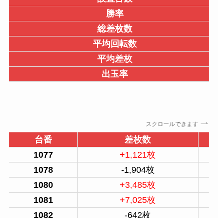
勝率
総差枚数
平均回転数
平均差枚
出玉率
スクロールできます
台番
差枚数
1077
+1,121枚
1078
-1,904枚
1080
+3,485枚
1081
+7,025枚
1082
-642枚