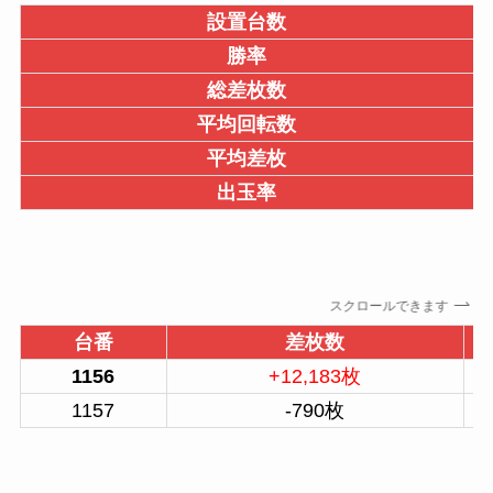
設置台数
勝率
総差枚数
平均回転数
平均差枚
出玉率
スクロールできます
台番
差枚数
1156
+12,183枚
1157
-790枚