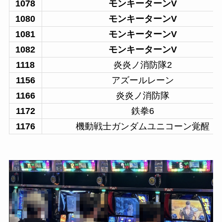
1078
モンキーターンV
1080
モンキーターンV
1081
モンキーターンV
1082
モンキーターンV
1118
炎炎ノ消防隊2
1156
アズールレーン
1166
炎炎ノ消防隊
1172
鉄拳6
1176
機動戦士ガンダムユニコーン覚醒