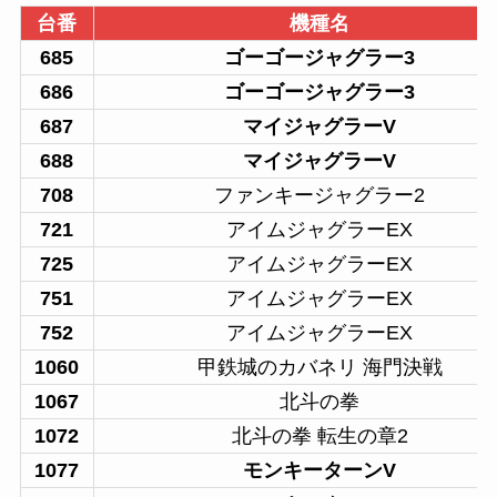
台番
機種名
685
ゴーゴージャグラー3
686
ゴーゴージャグラー3
687
マイジャグラーV
688
マイジャグラーV
708
ファンキージャグラー2
721
アイムジャグラーEX
725
アイムジャグラーEX
751
アイムジャグラーEX
752
アイムジャグラーEX
1060
甲鉄城のカバネリ 海門決戦
1067
北斗の拳
1072
北斗の拳 転生の章2
1077
モンキーターンV