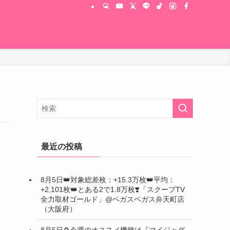
最近の投稿
8月5日👑対象総差枚：+15.3万枚👑平均：
+2,101枚👑とある2で1.8万枚❣️「スクープTV
全力取材ゴールド」@ベガスベガス弁天町店
（大阪府）
8月5日♻️今週のオススメ機種は『マイジャグ