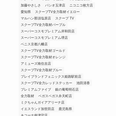
加藤やさしさ
パシオ玉津店
ニコニコ枚方店
愛知県
スクープTV全力取材イエロー
マルハン那須塩原店
スクープ TV
スクープTV全力取材パープル
スーパーコスモプレミアム岸和田店
スーパーコスモプレミアム堺店
ベニス京都八幡店
スクープTV全力取材ゴールド
スクープTV全力取材オレンジ
アミューズ南住吉店
スクープTV全力取材ブルー
プレイブランドフェニックス姫路駅前店
スクープTV全力レッドステッカー
池田清香
プレミアムファイブ
銀の葡萄明石店
全力取材
ベガスベガス弁天町店
ミクちゃんガイアアリーナ店
イエスランド加世田店
鹿児島県
キコーナ南津守店