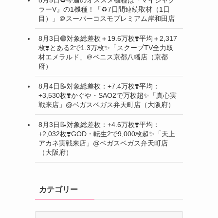
ラーV』の1機種！「♻️7日間連続取材（1日
目）」＠スーパーコスモプレミアム岸和田店
8月3日🟢対象総差枚＋19.6万枚❣️平均＋2,317
枚❣️とある2で1.3万枚✨「スクープTV全力取
材エメラルド」＠ベニス京都八幡店（京都
府）
8月4日📝対象総差枚：+7.4万枚❣️平均：
+3,530枚❣️かぐや・SAO2で万枚超✨「真心実
戦来店」@ベガスベガス弁天町店（大阪府）
8月3日📝対象総差枚：+4.6万枚❣️平均：
+2,032枚❣️GOD・転生2で9,000枚超✨「天上
アカネ実戦来店」@ベガスベガス弁天町店
（大阪府）
カテゴリー
カ