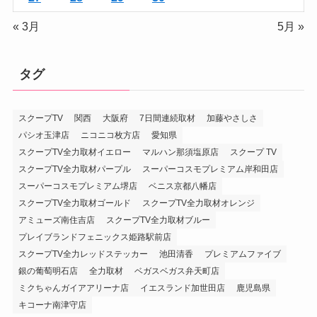
« 3月
5月 »
タグ
スクープTV
関西
大阪府
7日間連続取材
加藤やさしさ
パシオ玉津店
ニコニコ枚方店
愛知県
スクープTV全力取材イエロー
マルハン那須塩原店
スクープ TV
スクープTV全力取材パープル
スーパーコスモプレミアム岸和田店
スーパーコスモプレミアム堺店
ベニス京都八幡店
スクープTV全力取材ゴールド
スクープTV全力取材オレンジ
アミューズ南住吉店
スクープTV全力取材ブルー
プレイブランドフェニックス姫路駅前店
スクープTV全力レッドステッカー
池田清香
プレミアムファイブ
銀の葡萄明石店
全力取材
ベガスベガス弁天町店
ミクちゃんガイアアリーナ店
イエスランド加世田店
鹿児島県
キコーナ南津守店