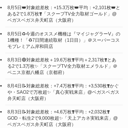
8月5日👑対象総差枚：+15.3万枚👑平均：+2,101枚👑と
ある2で1.8万枚❣️「スクープTV全力取材ゴールド」@
ベガスベガス弁天町店（大阪府）
8月5日♻️今週のオススメ機種は『マイジャグラーV』の
1機種！「♻️7日間連続取材（1日目）」＠スーパーコス
モプレミアム岸和田店
8月3日🟢対象総差枚＋19.6万枚❣️平均＋2,317枚❣️とあ
る2で1.3万枚✨「スクープTV全力取材エメラルド」＠
ベニス京都八幡店（京都府）
8月4日📝対象総差枚：+7.4万枚❣️平均：+3,530枚❣️かぐ
や・SAO2で万枚超✨「真心実戦来店」@ベガスベガス
弁天町店（大阪府）
8月3日📝対象総差枚：+4.6万枚❣️平均：+2,032枚❣️
GOD・転生2で9,000枚超✨「天上アカネ実戦来店」@
ベガスベガス弁天町店（大阪府）