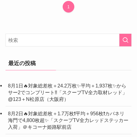
1
最近の投稿
8月1日🔥対象総差枚＋24.2万枚✨平均＋1,937枚✨から
サー2でコンプリート‼️「スクープTV全力取材レッド」
@123＋N松原店（大阪府）
8月2日🔥対象総差枚＋1.7万枚❗️平均＋956枚❗️カバネリ
海門で4,800枚超✨「スクープTV全力レッドステッカー
入荷」＠キコーナ姫路駅前店