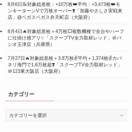
8月6日📝対象総差枚：+10万枚👑平均：+3,473枚👑モ
ンキーターンVで万枚オーバー❣️「加藤やさしさ実戦来
店」@ベガスベガス弁天町店（大阪府）
8月4日🔥対象総差枚＋4万枚💥複数機種で全台やハーフ
に仕掛け感アリ✨「スクープTV全力取材レッド」＠パ
シオ玉津店（兵庫県）
7月27日🔥対象総差枚＋3.8万枚✌️平均＋1,374枚✌️カバ
ネリ海門で1.6万枚超❣️「スクープTV全力取材レッド」
＠123東大阪店（大阪府）
カテゴリー
カ
テ
ゴ