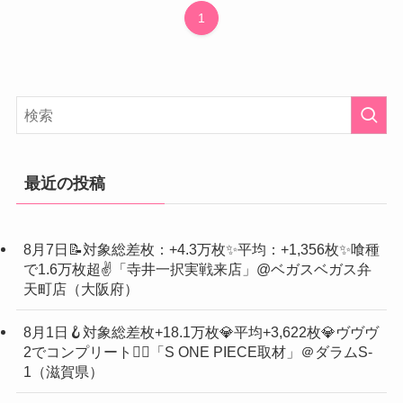
1
最近の投稿
8月7日📝対象総差枚：+4.3万枚✨平均：+1,356枚✨喰種
で1.6万枚超✌️「寺井一択実戦来店」@ベガスベガス弁
天町店（大阪府）
8月1日🪝対象総差枚+18.1万枚💎平均+3,622枚💎ヴヴヴ
2でコンプリート❤️‍🔥「S ONE PIECE取材」＠ダラムS-
1（滋賀県）