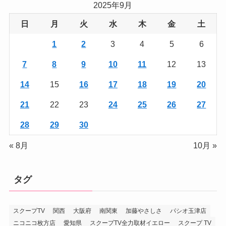
リ
2025年9月
ー
日
月
火
水
木
金
土
1
2
3
4
5
6
7
8
9
10
11
12
13
14
15
16
17
18
19
20
21
22
23
24
25
26
27
28
29
30
« 8月
10月 »
タグ
スクープTV
関西
大阪府
南関東
加藤やさしさ
パシオ玉津店
ニコニコ枚方店
愛知県
スクープTV全力取材イエロー
スクープ TV