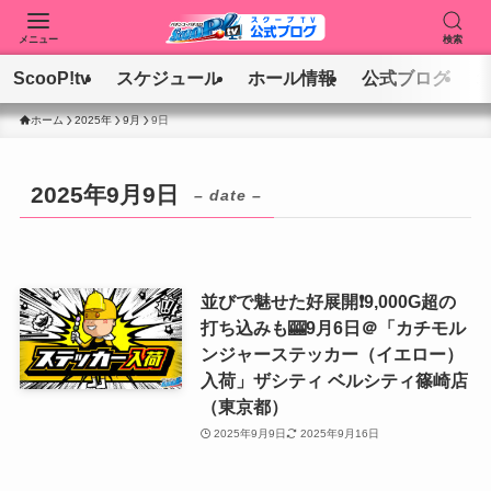
メニュー
検索
ScooP!tv
スケジュール
ホール情報
公式ブログ
ホーム
2025年
9月
9日
2025年9月9日
– date –
並びで魅せた好展開❗️9,000G超の
打ち込みも🎰9月6日＠「カチモル
ンジャーステッカー（イエロー）
入荷」ザシティ ベルシティ篠崎店
（東京都）
2025年9月9日
2025年9月16日