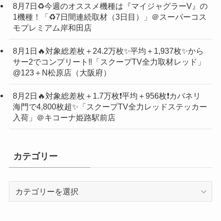
8月7日♻️今週のオススメ機種は『マイジャグラーV』の
1機種！「♻️7日間連続取材（3日目）」＠スーパーコス
モプレミアム岸和田店
8月1日🔥対象総差枚＋24.2万枚✨平均＋1,937枚✨から
サー2でコンプリート‼️「スクープTV全力取材レッド」
@123＋N松原店（大阪府）
8月2日🔥対象総差枚＋1.7万枚❗️平均＋956枚❗️カバネリ
海門で4,800枚超✨「スクープTV全力レッドステッカー
入荷」＠キコーナ姫路駅前店
カテゴリー
カ
テ
ゴ