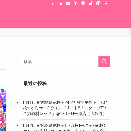
最近の投稿
8月1日🔥対象総差枚＋24.2万枚✨平均＋1,937
枚✨からサー2でコンプリート‼️「スクープTV
全力取材レッド」@123＋N松原店（大阪府）
8月2日🔥対象総差枚＋1.7万枚❗️平均＋956枚❗️
カバネリ海門で4,800枚超✨「スクープTV全力