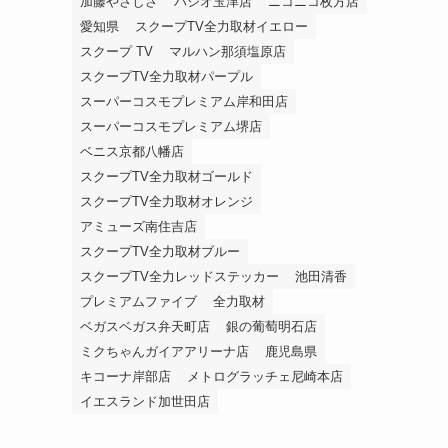
加藤やさしさ
パシオ玉津店
ニコニコ枚方店
愛知県
スクープTV全力取材イエロー
スクープ TV
マルハン那須塩原店
スクープTV全力取材パープル
スーパーコスモプレミアム岸和田店
スーパーコスモプレミアム堺店
ベニス京都八幡店
スクープTV全力取材ゴールド
スクープTV全力取材オレンジ
アミューズ南住吉店
スクープTV全力取材ブルー
スクープTV全力レッドステッカー
池田清香
プレミアムファイブ
全力取材
ベガスベガス弁天町店
銀の葡萄明石店
ミクちゃんガイアアリーナ店
鹿児島県
キコーナ岸部店
メトログラッチェ尼崎本店
イエスランド加世田店