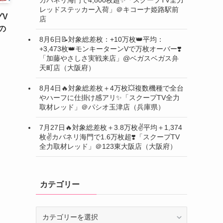
レッドステッカー入荷」＠キコーナ姫路駅前
グV
店
超の
8月6日📝対象総差枚：+10万枚👑平均：
」
+3,473枚👑モンキーターンVで万枚オーバー❣️
「加藤やさしさ実戦来店」@ベガスベガス弁
天町店（大阪府）
8月4日🔥対象総差枚＋4万枚💥複数機種で全台
やハーフに仕掛け感アリ✨「スクープTV全力
取材レッド」＠パシオ玉津店（兵庫県）
7月27日🔥対象総差枚＋3.8万枚✌️平均＋1,374
枚✌️カバネリ海門で1.6万枚超❣️「スクープTV
全力取材レッド」＠123東大阪店（大阪府）
カテゴリー
カ
テ