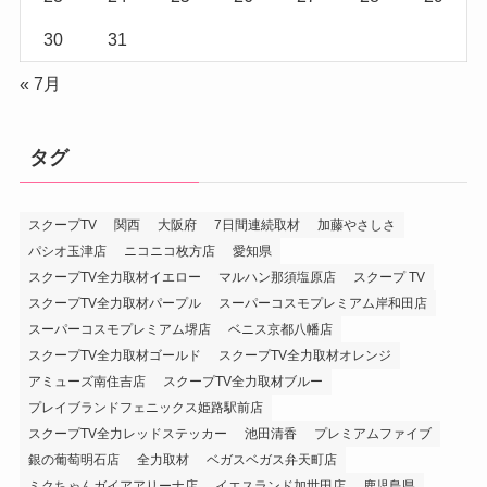
30
31
« 7月
タグ
スクープTV
関西
大阪府
7日間連続取材
加藤やさしさ
パシオ玉津店
ニコニコ枚方店
愛知県
スクープTV全力取材イエロー
マルハン那須塩原店
スクープ TV
スクープTV全力取材パープル
スーパーコスモプレミアム岸和田店
スーパーコスモプレミアム堺店
ベニス京都八幡店
スクープTV全力取材ゴールド
スクープTV全力取材オレンジ
アミューズ南住吉店
スクープTV全力取材ブルー
プレイブランドフェニックス姫路駅前店
スクープTV全力レッドステッカー
池田清香
プレミアムファイブ
銀の葡萄明石店
全力取材
ベガスベガス弁天町店
ミクちゃんガイアアリーナ店
イエスランド加世田店
鹿児島県