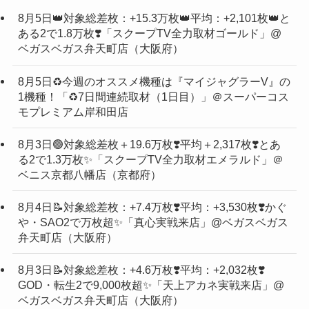
8月5日👑対象総差枚：+15.3万枚👑平均：+2,101枚👑と
ある2で1.8万枚❣️「スクープTV全力取材ゴールド」@
ベガスベガス弁天町店（大阪府）
8月5日♻️今週のオススメ機種は『マイジャグラーV』の
1機種！「♻️7日間連続取材（1日目）」＠スーパーコス
モプレミアム岸和田店
8月3日🟢対象総差枚＋19.6万枚❣️平均＋2,317枚❣️とあ
る2で1.3万枚✨「スクープTV全力取材エメラルド」＠
ベニス京都八幡店（京都府）
8月4日📝対象総差枚：+7.4万枚❣️平均：+3,530枚❣️かぐ
や・SAO2で万枚超✨「真心実戦来店」@ベガスベガス
弁天町店（大阪府）
8月3日📝対象総差枚：+4.6万枚❣️平均：+2,032枚❣️
GOD・転生2で9,000枚超✨「天上アカネ実戦来店」@
ベガスベガス弁天町店（大阪府）