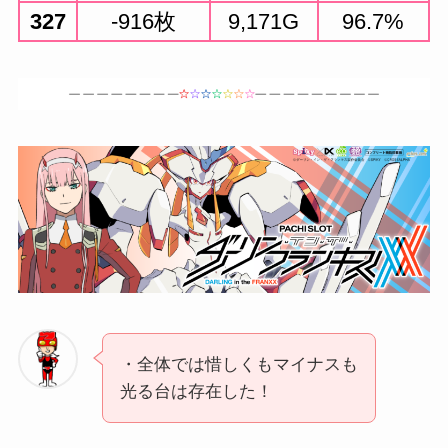
327
-916枚
9,171G
96.7%
・全体では惜しくもマイナスも
光る台は存在した！