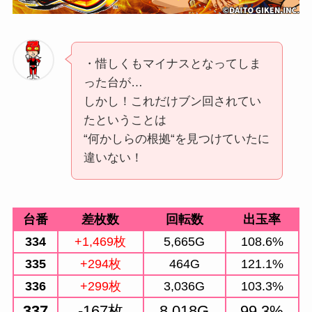
・惜しくもマイナスとなってしま
った台が…
しかし！これだけブン回されてい
たということは
“何かしらの根拠“を見つけていたに
違いない！
台番
差枚数
回転数
出玉率
334
+1,469枚
5,665G
108.6%
335
+294枚
464G
121.1%
336
+299枚
3,036G
103.3%
337
-167枚
8,018G
99.3%