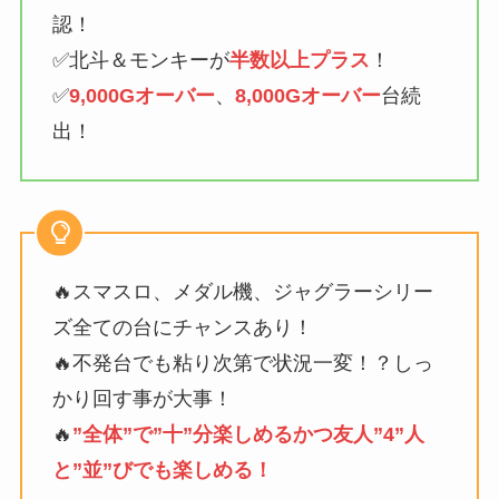
認！
✅北斗＆モンキーが
半数以上プラス
！
✅
9,000Gオーバー
、
8,000Gオーバー
台続
出！
🔥スマスロ、メダル機、ジャグラーシリー
ズ全ての台にチャンスあり！
🔥不発台でも粘り次第で状況一変！？しっ
かり回す事が大事！
🔥
”全体”で”十”分楽しめるかつ友人”4”人
と”並”びでも楽しめる！