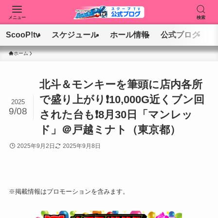
メニュー
検索
ScooP!tv
スケジュール
ホール情報
公式ブログ
ホーム
北斗＆モンキーを筆頭に店内各所
で盛り上がり❗️10,000G近くブン回
2025
9/08
された台も❗️8月30日「マンレッ
ド」＠戸越ミナト（東京都）
2025年9月2日
2025年9月8日
※掲載情報はプロモーションを含みます。