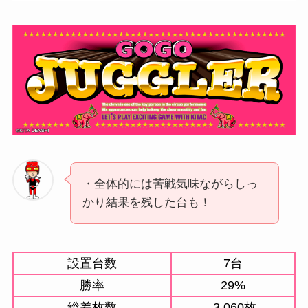
・全体的には苦戦気味ながらしっ
かり結果を残した台も！
設置台数
7台
勝率
29%
総差枚数
-3,060枚