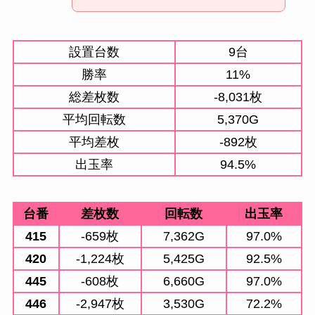
設置台数
9台
勝率
11%
総差枚数
-8,031枚
平均回転数
5,370G
平均差枚
-892枚
出玉率
94.5%
台番
差枚数
回転数
出玉率
415
-659枚
7,362G
97.0%
420
-1,224枚
5,425G
92.5%
445
-608枚
6,660G
97.0%
446
-2,947枚
3,530G
72.2%