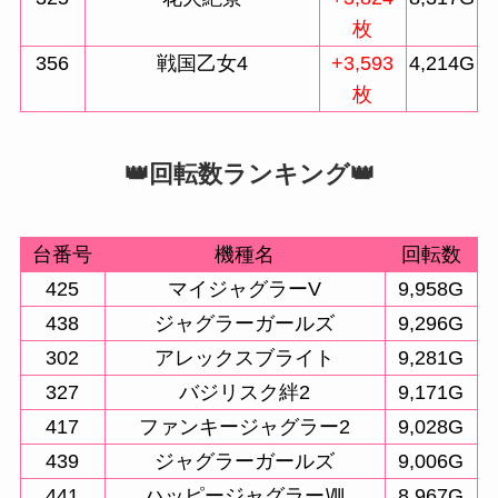
枚
356
戦国乙女4
+3,593
4,214G
枚
👑回転数ランキング👑
台番号
機種名
回転数
425
マイジャグラーV
9,958G
438
ジャグラーガールズ
9,296G
302
アレックスブライト
9,281G
327
バジリスク絆2
9,171G
417
ファンキージャグラー2
9,028G
439
ジャグラーガールズ
9,006G
441
ハッピージャグラーⅧ
8,967G