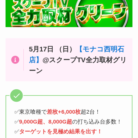
5月17日 （日）
【モナコ西明石
店】
@スクープTV全力取材グリ
ーン
✅東京喰種で
差枚+6,000枚
超2台！
✅
9,000G超、8,000G超
の打ち込み台多数！
✅
ターゲットを見極め結果を出す！