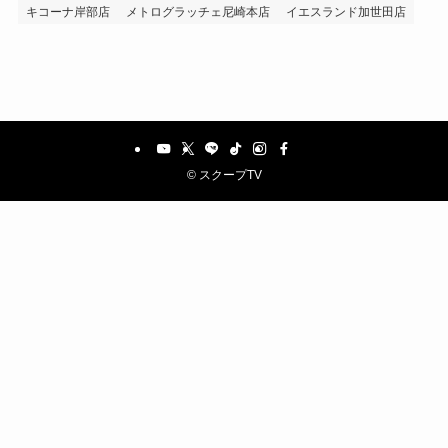
キコーナ岸部店
メトログラッチェ尼崎本店
イエスランド加世田店
©
スクープTV