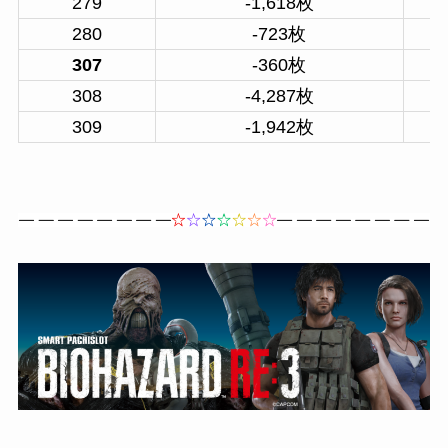
279
-1,618枚
280
-723枚
307
-360枚
308
-4,287枚
309
-1,942枚