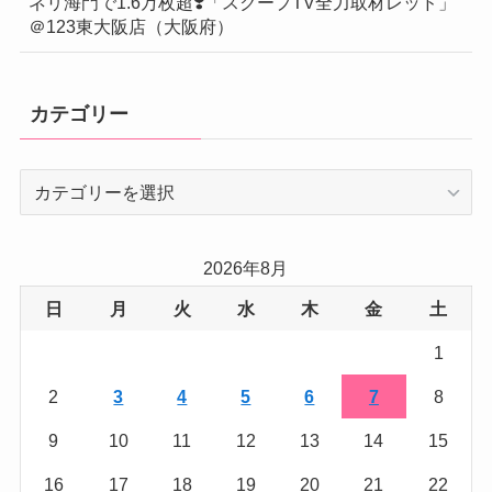
ネリ海門で1.6万枚超❣️「スクープTV全力取材レッド」
＠123東大阪店（大阪府）
カテゴリー
カ
テ
ゴ
リ
2026年8月
ー
日
月
火
水
木
金
土
1
2
3
4
5
6
7
8
9
10
11
12
13
14
15
16
17
18
19
20
21
22