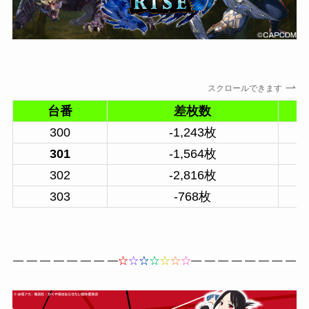
スクロールできます
台番
差枚数
300
-1,243枚
301
-1,564枚
302
-2,816枚
303
-768枚