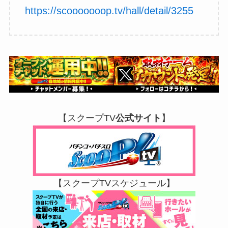
https://scooooooop.tv/hall/detail/3255
【スクープTV
公式サイト
】
【スクープTVスケジュール】