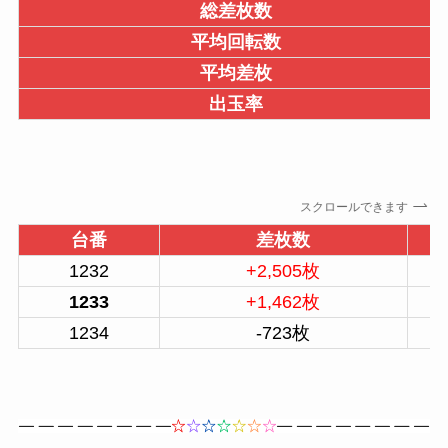
総差枚数
平均回転数
平均差枚
出玉率
スクロールできます
台番
差枚数
1232
+2,505枚
1233
+1,462枚
1234
-723枚