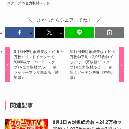
スクープTV全力取材レッド
よかったらシェアしてね！
6月6日🐉対象総差枚：+1.5
6月7日🔴対象総差枚＋10.5
万枚✨ゴッドイーターで
万枚👍平均＋2,067枚👍ゴ
8,000枚オーバー‼️「スクー
ッドで1.1万枚超❗️「スクー
プTV全力取材ブルー」＠
プTV全力取材ルビー」＠
ラッキープラザ堀田店（愛
新！ガーデン戸塚（神奈川
知県）
県）
関連記事
8月1日🔥対象総差枚＋24.2万枚✨