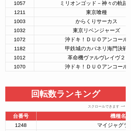
1057
ミリオンゴッド－神々の軌跡
1211
東京喰種
1003
からくりサーカス
1032
東京リベンジャーズ
1072
沖ドキ！ＤＵＯアンコール
1182
甲鉄城のカバネリ海門決戦
1012
革命機ヴァルヴレイヴ２
1070
沖ドキ！ＤＵＯアンコール
回転数ランキング
スクロールできます
台番号
機種名
1248
マイジャグラ