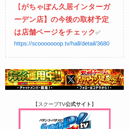
【
がちゃぽん久居インターガ
ーデン店】の今後の取材予定
は店舗ページをチェック
✅
https://scooooooop.tv/hall/detail/3680
【スクープTV
公式サイト
】