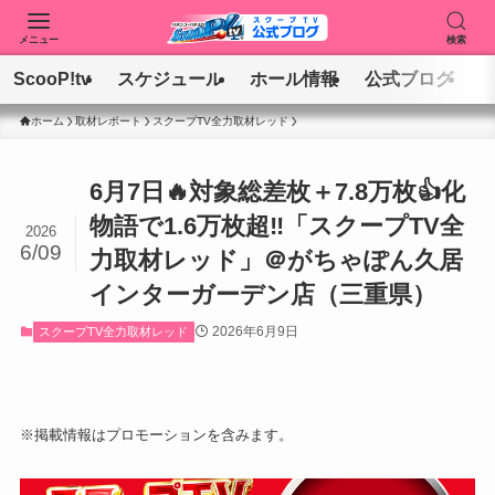
メニュー
検索
ScooP!tv
スケジュール
ホール情報
公式ブログ
ホーム
取材レポート
スクープTV全力取材レッド
6月7日🔥対象総差枚＋7.8万枚👍化
物語で1.6万枚超‼️「スクープTV全
2026
6/09
力取材レッド」＠がちゃぽん久居
インターガーデン店（三重県）
2026年6月9日
スクープTV全力取材レッド
※掲載情報はプロモーションを含みます。