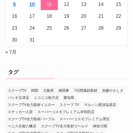
9
10
11
12
13
14
15
16
17
18
19
20
21
22
23
24
25
26
27
28
29
30
31
« 7月
タグ
スクープTV
関西
大阪府
南関東
7日間連続取材
加藤やさしさ
パシオ玉津店
ニコニコ枚方店
愛知県
スクープTV全力取材イエロー
スクープ TV
マルハン那須塩原店
ステッカー入荷
スーパーコスモプレミアム岸和田店
スクープTV全力取材パープル
スーパーコスモプレミアム堺店
ベニス京都八幡店
スクープTV全力取材ゴールド
神奈川県