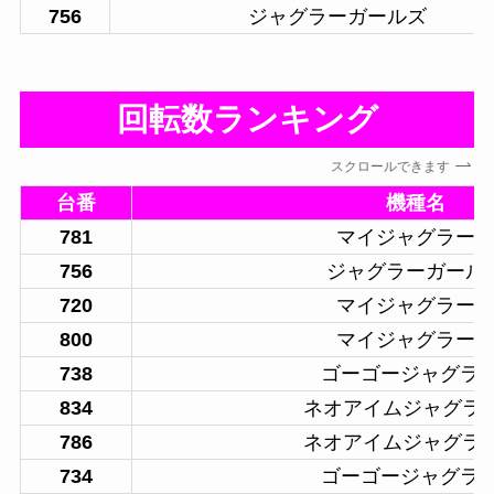
756
ジャグラーガールズ
回転数ランキング
スクロールできます
台番
機種名
781
マイジャグラー
756
ジャグラーガール
720
マイジャグラー
800
マイジャグラー
738
ゴーゴージャグラー
834
ネオアイムジャグラー
786
ネオアイムジャグラー
734
ゴーゴージャグラー