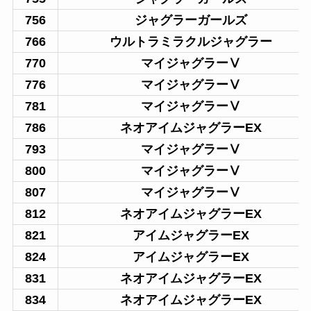
756
ジャグラーガールズ
766
ウルトラミラクルジャグラー
770
マイジャグラーⅤ
776
マイジャグラーⅤ
781
マイジャグラーⅤ
786
ネオアイムジャグラーEX
793
マイジャグラーⅤ
800
マイジャグラーⅤ
807
マイジャグラーⅤ
812
ネオアイムジャグラーEX
821
アイムジャグラーEX
824
アイムジャグラーEX
831
ネオアイムジャグラーEX
834
ネオアイムジャグラーEX