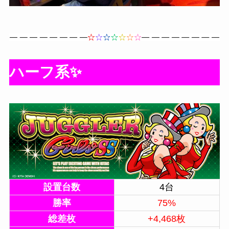
ハーフ系✨
設置台数
4台
勝率
75%
総差枚
+4,468枚