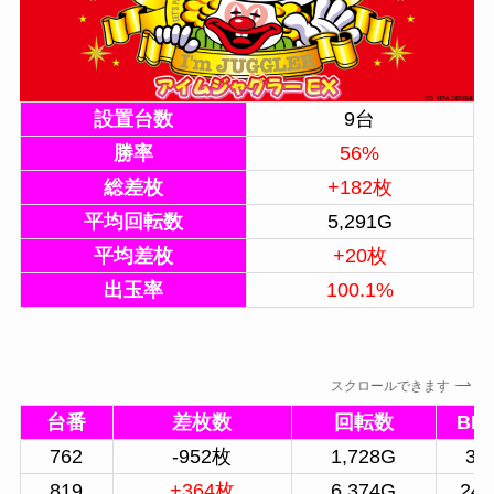
設置台数
9台
勝率
56%
総差枚
+182枚
平均回転数
5,291G
平均差枚
+20枚
出玉率
100.1%
スクロールできます
台番
差枚数
回転数
BB
762
-952枚
1,728G
3
819
+364枚
6,374G
24