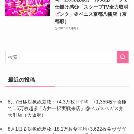
仕掛け感😏「スクープTV全力取材
ピンク」＠ベニス京都八幡店（京
都府）
2026年7月8日
最近の投稿
8月7日📝対象総差枚：+4.3万枚✨平均：+1,356枚✨喰種
で1.6万枚超✌️「寺井一択実戦来店」@ベガスベガス弁
天町店（大阪府）
8月1日🪝対象総差枚+18.1万枚💎平均+3,622枚💎ヴヴヴ