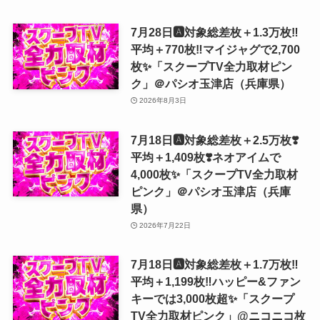
7月28日🅰️対象総差枚＋1.3万枚‼️
平均＋770枚‼️マイジャグで2,700
枚✨「スクープTV全力取材ピン
ク」＠パシオ玉津店（兵庫県）
2026年8月3日
7月18日🅰️対象総差枚＋2.5万枚❣️
平均＋1,409枚❣️ネオアイムで
4,000枚✨「スクープTV全力取材
ピンク」＠パシオ玉津店（兵庫
県）
2026年7月22日
7月18日🅰️対象総差枚＋1.7万枚‼️
平均＋1,199枚‼️ハッピー&ファン
キーでは3,000枚超✨「スクープ
TV全力取材ピンク」@ニコニコ枚