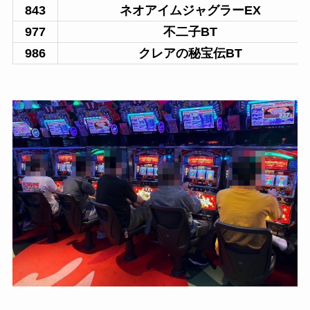
843
ネオアイムジャグラーEX
977
不二子BT
986
クレアの秘宝伝BT