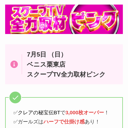
7月5日 （日）
ベニス栗東店
スクープTV全力取材ピンク
✅
クレアの秘宝伝BT
で
3,000枚オーバー
！
✅ガールズは
ハーフで仕掛け感
あり！