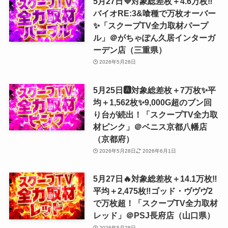
5月27日💜対象総差枚＋4.6万枚‼️
バイオRE:3&喰種で万枚オーバー
✨「スクープTV全力取材パープ
ル」＠がちゃぽん久居インターガ
ーデン店（三重県）
2026年5月28日
5月25日🅰️対象総差枚＋7万枚✨平
均＋1,562枚✨9,000G超のブン回
り台が続出！「スクープTV全力取
材ピンク」＠ベニス京都八幡店
（京都府）
2026年5月28日
2026年6月1日
5月27日🔥対象総差枚＋14.1万枚‼️
平均＋2,475枚‼️ゴッド・ヴヴヴ2
で万枚超！「スクープTV全力取材
レッド」＠PSJ長府店（山口県）
2026年5月28日