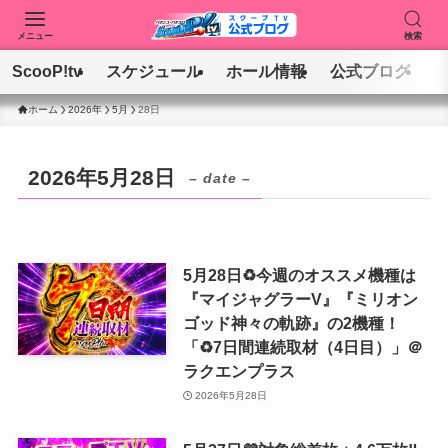
メニュー
検索
ScooP!tv
スケジュール
ホール情報
公式ブログ
ホーム
2026年
5月
28日
2026年5月28日
– date –
5月28日♻️今週のオススメ機種は
『マイジャグラーV』『ミリオン
ゴッド神々の軌跡』の2機種！
「♻️7日間連続取材（4日目）」＠
ラクエンプラス
2026年5月28日