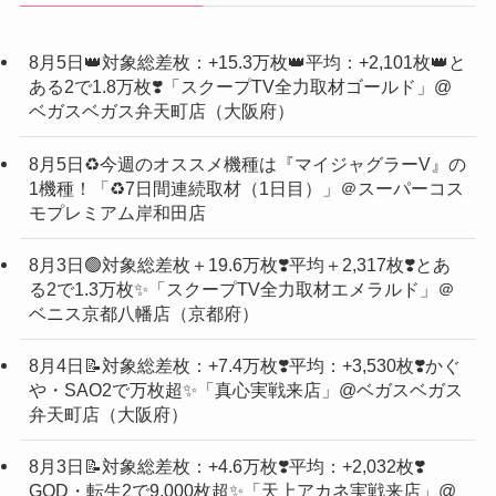
8月5日👑対象総差枚：+15.3万枚👑平均：+2,101枚👑と
ある2で1.8万枚❣️「スクープTV全力取材ゴールド」@
ベガスベガス弁天町店（大阪府）
8月5日♻️今週のオススメ機種は『マイジャグラーV』の
1機種！「♻️7日間連続取材（1日目）」＠スーパーコス
モプレミアム岸和田店
8月3日🟢対象総差枚＋19.6万枚❣️平均＋2,317枚❣️とあ
る2で1.3万枚✨「スクープTV全力取材エメラルド」＠
ベニス京都八幡店（京都府）
8月4日📝対象総差枚：+7.4万枚❣️平均：+3,530枚❣️かぐ
や・SAO2で万枚超✨「真心実戦来店」@ベガスベガス
弁天町店（大阪府）
8月3日📝対象総差枚：+4.6万枚❣️平均：+2,032枚❣️
GOD・転生2で9,000枚超✨「天上アカネ実戦来店」@