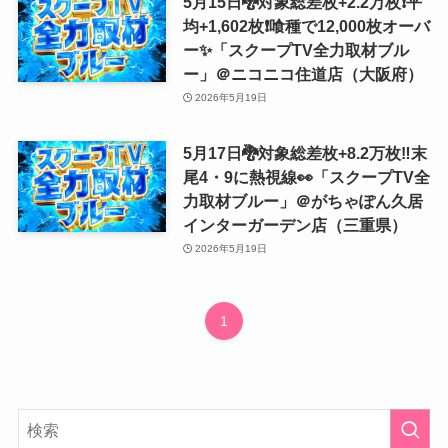
5月15日🐉対象総差枚+2.2万枚❗️平
均+1,602枚❗️喰種で12,000枚オーバ
ー✨「スクープTV全力取材ブル
ー」＠ニコニコ住道店（大阪府）
2026年5月19日
5月17日🐉対象総差枚+8.2万枚‼️末
尾4・9に熱視線👀「スクープTV全
力取材ブルー」＠がちゃぽん久居
インターガーデン店（三重県）
2026年5月19日
1