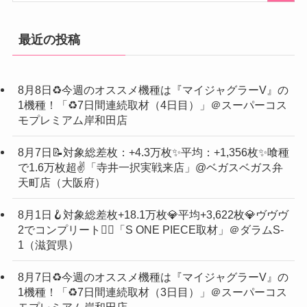
最近の投稿
8月8日♻️今週のオススメ機種は『マイジャグラーV』の
1機種！「♻️7日間連続取材（4日目）」＠スーパーコス
モプレミアム岸和田店
8月7日📝対象総差枚：+4.3万枚✨平均：+1,356枚✨喰種
で1.6万枚超✌️「寺井一択実戦来店」@ベガスベガス弁
天町店（大阪府）
8月1日🪝対象総差枚+18.1万枚💎平均+3,622枚💎ヴヴヴ
2でコンプリート❤️‍🔥「S ONE PIECE取材」＠ダラムS-
1（滋賀県）
8月7日♻️今週のオススメ機種は『マイジャグラーV』の
1機種！「♻️7日間連続取材（3日目）」＠スーパーコス