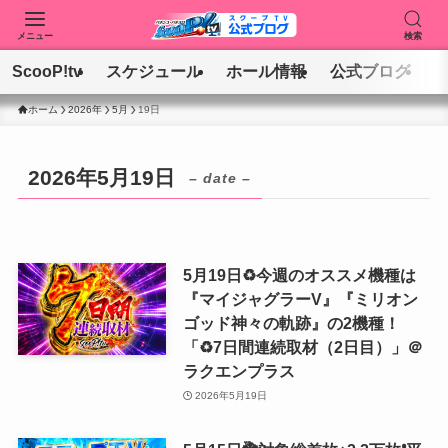
メニュー
検索
ScooP!tv
スケジュール
ホール情報
公式ブログ
ホーム
2026年
5月
19日
2026年5月19日
– date –
5月19日♻️今週のオススメ機種は
『マイジャグラーV』『ミリオン
ゴッド神々の軌跡』の2機種！
「♻️7日間連続取材（2日目）」＠
ラクエンプラス
2026年5月19日