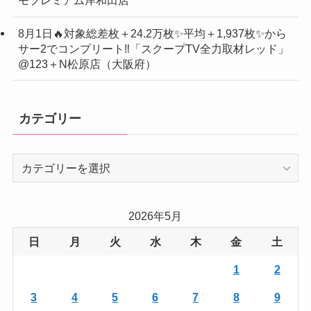
モプレミアム岸和田店
8月1日🔥対象総差枚＋24.2万枚✨平均＋1,937枚✨から
サー2でコンプリート‼️「スクープTV全力取材レッド」
@123＋N松原店（大阪府）
カテゴリー
カ
テ
ゴ
リ
2026年5月
ー
日
月
火
水
木
金
土
1
2
3
4
5
6
7
8
9