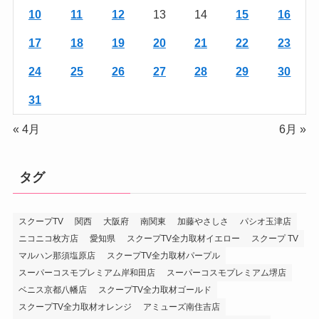
10
11
12
13
14
15
16
17
18
19
20
21
22
23
24
25
26
27
28
29
30
31
« 4月
6月 »
タグ
スクープTV
関西
大阪府
南関東
加藤やさしさ
パシオ玉津店
ニコニコ枚方店
愛知県
スクープTV全力取材イエロー
スクープ TV
マルハン那須塩原店
スクープTV全力取材パープル
スーパーコスモプレミアム岸和田店
スーパーコスモプレミアム堺店
ベニス京都八幡店
スクープTV全力取材ゴールド
スクープTV全力取材オレンジ
アミューズ南住吉店