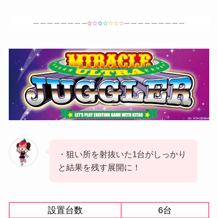
・狙い所を射抜いた1台がしっかり
と結果を残す展開に！
設置台数
6台