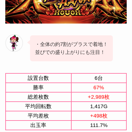
・全体の約7割がプラスで着地！
並びでの盛り上がりにも注目！
設置台数
6台
勝率
67%
総差枚数
+2,989枚
平均回転数
1,417G
平均差枚
+498枚
出玉率
111.7%