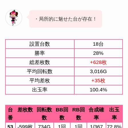
・局所的に魅せた台が存在！
設置台数
18台
勝率
28%
総差枚数
+628枚
平均回転数
3,016G
平均差枚
+35枚
出玉率
100.4%
台
差枚数
回転数
BB回
RB回
合成確
出玉
番
数
数
数
率
率
53
-599枚
734G
1回
1回
1/367
72.8%