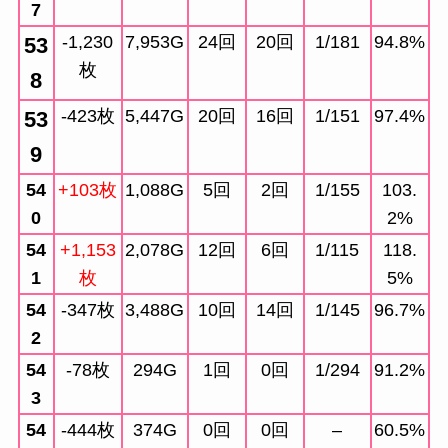
7
-1,230
7,953G
24回
20回
1/181
94.8%
53
枚
8
-423枚
5,447G
20回
16回
1/151
97.4%
53
9
54
+103枚
1,088G
5回
2回
1/155
103.
0
2%
54
+1,153
2,078G
12回
6回
1/115
118.
1
枚
5%
54
-347枚
3,488G
10回
14回
1/145
96.7%
2
54
-78枚
294G
1回
0回
1/294
91.2%
3
54
-444枚
374G
0回
0回
–
60.5%