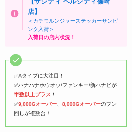
【ザシティ ベルシティ篠崎
店】
＜カチモルンジャーステッカーサンピ
ンク入荷＞
入荷日の店内状況！
✅Aタイプに大注目！
✅ハナハナホウオウ/ファンキー/新ハナビが
半数以上プラス
！
✅
9,000Gオーバー
、
8,000Gオーバー
のブン
回しが複数台！