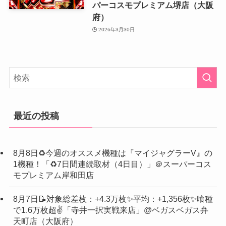
パーコスモプレミアム堺店（大阪
府）
2026年3月30日
最近の投稿
8月8日♻️今週のオススメ機種は『マイジャグラーV』の
1機種！「♻️7日間連続取材（4日目）」＠スーパーコス
モプレミアム岸和田店
8月7日📝対象総差枚：+4.3万枚✨平均：+1,356枚✨喰種
で1.6万枚超✌️「寺井一択実戦来店」@ベガスベガス弁
天町店（大阪府）