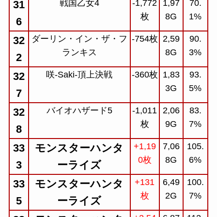
戦国乙女4
-1,772
1,97
70.
31
枚
8G
1%
6
ダーリン・イン・ザ・フ
-754枚
2,59
90.
32
ランキス
8G
3%
2
咲-Saki-頂上決戦
-360枚
1,83
93.
32
3G
5%
7
バイオハザード5
-1,011
2,06
83.
32
枚
9G
7%
8
+1,19
7,06
105.
33
モンスターハンタ
0枚
8G
6%
3
ーライズ
+131
6,49
100.
33
モンスターハンタ
枚
2G
7%
5
ーライズ