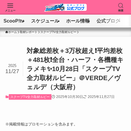
メニュー
検索
ScooP!tv
スケジュール
ホール情報
公式ブログ
ホーム
取材レポート
スクープTV全力取材ルビー
対象総差枚＋3万枚超え❗️平均差枚
＋481枚❗️全台・ハーフ・各機種キ
2025
ラメキ✨10月28日「スクープTV
11/27
全力取材ルビー」＠VERDE／ヴ
ェルデ（大阪府）
2025年10月30日
2025年11月27日
スクープTV全力取材ルビー
※掲載情報はプロモーションを含みます。