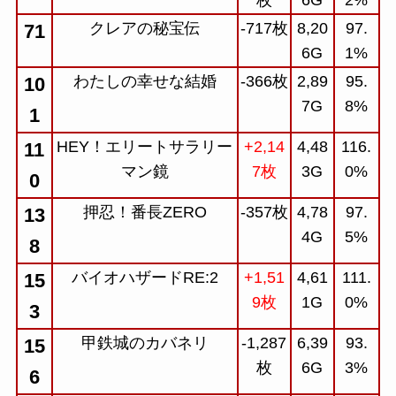
クレアの秘宝伝
-717枚
8,20
97.
71
6G
1%
わたしの幸せな結婚
-366枚
2,89
95.
10
7G
8%
1
HEY！エリートサラリー
+2,14
4,48
116.
11
マン鏡
7枚
3G
0%
0
押忍！番長ZERO
-357枚
4,78
97.
13
4G
5%
8
バイオハザードRE:2
+1,51
4,61
111.
15
9枚
1G
0%
3
甲鉄城のカバネリ
-1,287
6,39
93.
15
枚
6G
3%
6