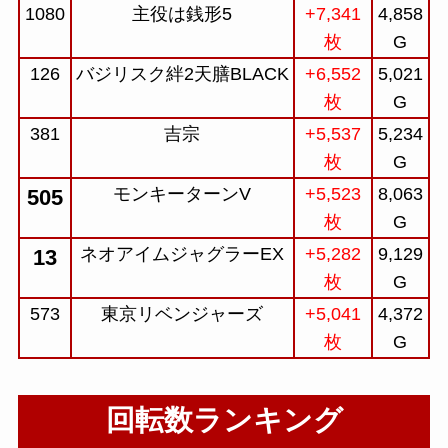
1080
主役は銭形5
+7,341
4,858
枚
G
126
バジリスク絆2天膳BLACK
+6,552
5,021
枚
G
381
吉宗
+5,537
5,234
枚
G
モンキーターンV
+5,523
8,063
505
枚
G
ネオアイムジャグラーEX
+5,282
9,129
13
枚
G
573
東京リベンジャーズ
+5,041
4,372
枚
G
回転数ランキング