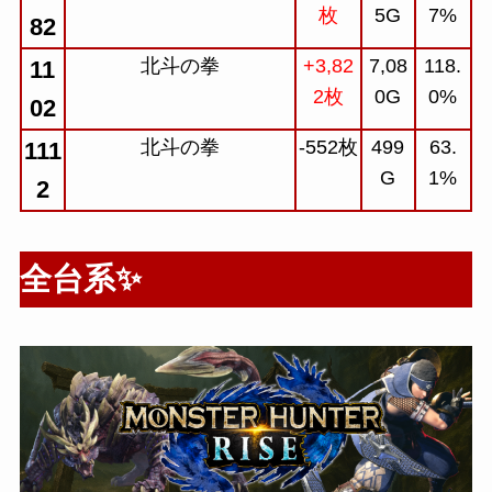
枚
5G
7%
82
北斗の拳
+3,82
7,08
118.
11
2枚
0G
0%
02
北斗の拳
-552枚
499
63.
111
G
1%
2
全台系✨