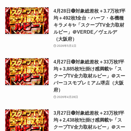
4月28日🔴対象総差枚＋3.7万枚❗️平
均＋492枚❗️全台・ハーフ・各機種
キラメキ✨️「スクープTV全力取材
ルビー」＠VERDE／ヴェルデ
（大阪府）
2026年5月1日
4月27日🔴対象総差枚＋33万枚❗️平
均＋3,885枚❗️仕掛け感満載✨️「ス
クープTV全力取材ルビー」＠スー
パーコスモプレミアム堺店（大阪
府）
2026年4月28日
3月27日🔴対象総差枚＋23万枚❗️平
均＋2,438枚❗️仕掛け感満載✨️「ス
クープTV全力取材ルビー」＠スー