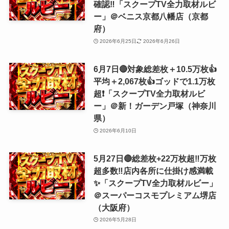
確認‼️「スクープTV全力取材ルビ
ー」＠ベニス京都八幡店（京都
府）
2026年6月25日
2026年6月26日
6月7日🔴対象総差枚＋10.5万枚👍
平均＋2,067枚👍ゴッドで1.1万枚
超❗️「スクープTV全力取材ルビ
ー」＠新！ガーデン戸塚（神奈川
県）
2026年6月10日
5月27日🔴総差枚+22万枚超‼️万枚
超多数‼️店内各所に仕掛け感満載
✨「スクープTV全力取材ルビー」
＠スーパーコスモプレミアム堺店
（大阪府）
2026年5月28日