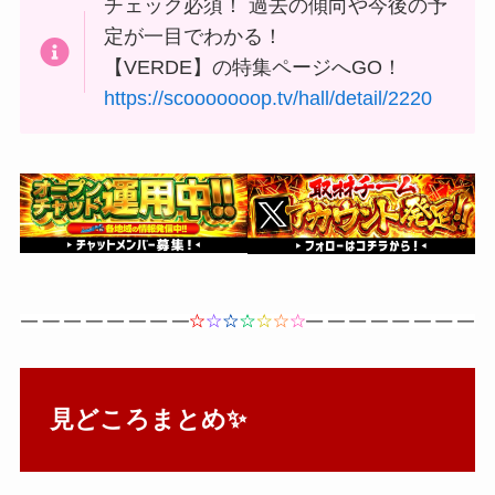
チェック必須！ 過去の傾向や今後の予
定が一目でわかる！
【VERDE】の特集ページへGO！
https://scooooooop.tv/hall/detail/2220
見どころまとめ✨