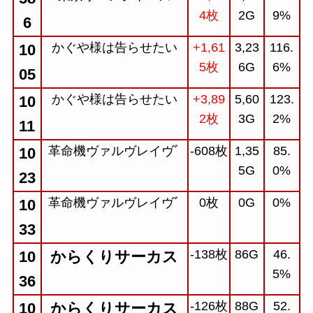
4枚
2G
9%
6
かぐや様は告らせたい
+1,61
3,23
116.
10
5枚
6G
6%
05
かぐや様は告らせたい
+3,89
5,60
123.
10
2枚
3G
2%
11
革命機ヴァルヴレイヴﾞ
-608枚
1,35
85.
10
5G
0%
23
革命機ヴァルヴレイヴﾞ
0枚
0G
0%
10
33
-138枚
86G
46.
10
からくりサーカス
5%
36
-126枚
88G
52.
10
からくりサーカス