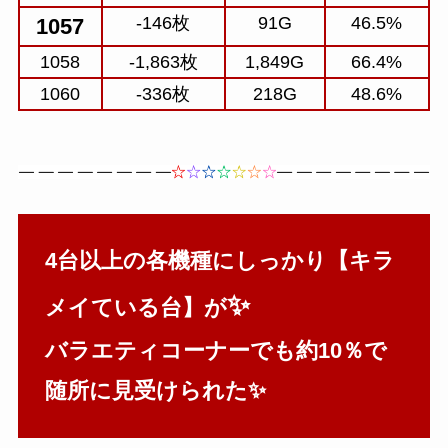
-146枚
91G
46.5%
1057
1058
-1,863枚
1,849G
66.4%
1060
-336枚
218G
48.6%
4台以上の各機種にしっかり【キラ
✨️
メイている台】が
バラエティコーナーでも約10％で
随所に見受けられた✨️