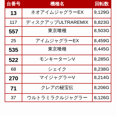
台番号
機種名
回転数
ネオアイムジャグラーEX
9,129G
13
117
ディスクアップULTRAREMIX
8,823G
東京喰種
8,503G
557
25
アイムジャグラーEX
8,459G
東京喰種
8,445G
535
モンキーターンV
8,285G
522
68
シェイク
8,238G
マイジャグラーV
8,214G
270
クレアの秘宝伝
8,206G
71
37
ウルトラミラクルジャグラー
8,126G