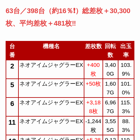
63台／398台（約16％❗️）総差枚＋30,300
枚、平均差枚＋481枚‼️
台
機種名
差枚数
回転
出玉
番
数
率
ネオアイムジャグラーEX
+400
3,40
103.
2
枚
0G
9%
ネオアイムジャグラーEX
+50枚
1,60
101.
5
7G
0%
ネオアイムジャグラーEX
+3,18
6,96
115.
6
8枚
7G
3%
ネオアイムジャグラーEX
-1,244
3,55
88.
11
枚
5G
3%
ネオアイムジャグラーEX
+5,28
9,12
119.