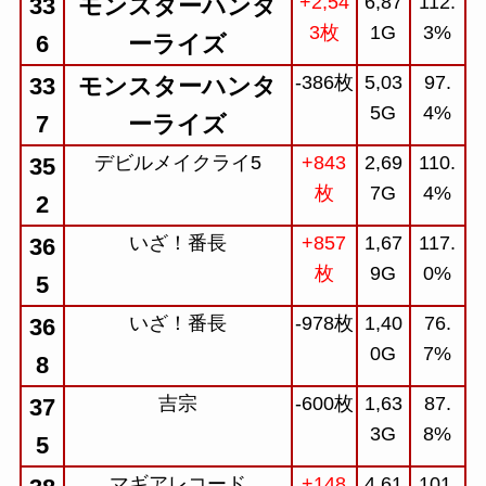
+2,54
6,87
112.
33
モンスターハンタ
3枚
1G
3%
6
ーライズ
-386枚
5,03
97.
33
モンスターハンタ
5G
4%
7
ーライズ
デビルメイクライ5
+843
2,69
110.
35
枚
7G
4%
2
いざ！番長
+857
1,67
117.
36
枚
9G
0%
5
いざ！番長
-978枚
1,40
76.
36
0G
7%
8
吉宗
-600枚
1,63
87.
37
3G
8%
5
マギアレコード
+148
4,61
101.