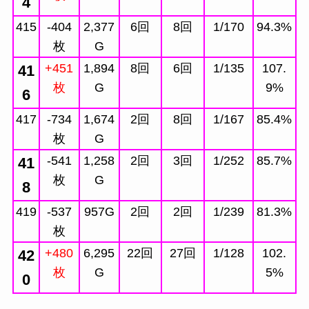
4
415
-404
2,377
6回
8回
1/170
94.3%
枚
G
+451
1,894
8回
6回
1/135
107.
41
枚
G
9%
6
417
-734
1,674
2回
8回
1/167
85.4%
枚
G
-541
1,258
2回
3回
1/252
85.7%
41
枚
G
8
419
-537
957G
2回
2回
1/239
81.3%
枚
+480
6,295
22回
27回
1/128
102.
42
枚
G
5%
0