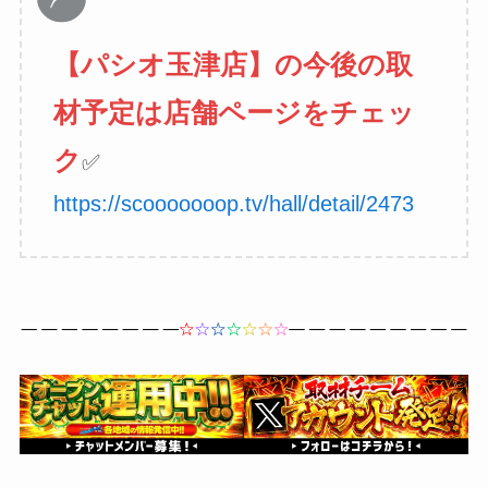
【パシオ玉津店】の今後の取
材予定は店舗ページをチェッ
ク
✅
https://scooooooop.tv/hall/detail/2473