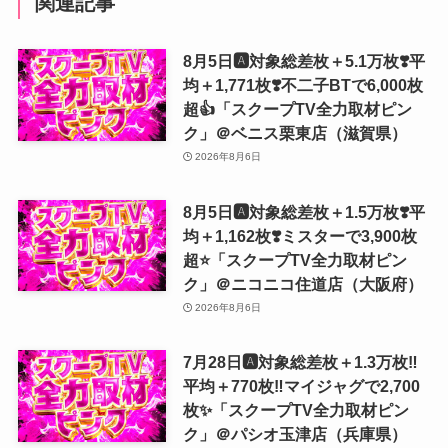
関連記事
8月5日🅰️対象総差枚＋5.1万枚❣️平
均＋1,771枚❣️不二子BTで6,000枚
超👍「スクープTV全力取材ピン
ク」＠ベニス栗東店（滋賀県）
2026年8月6日
8月5日🅰️対象総差枚＋1.5万枚❣️平
均＋1,162枚❣️ミスターで3,900枚
超⭐️「スクープTV全力取材ピン
ク」＠ニコニコ住道店（大阪府）
2026年8月6日
7月28日🅰️対象総差枚＋1.3万枚‼️
平均＋770枚‼️マイジャグで2,700
枚✨「スクープTV全力取材ピン
ク」＠パシオ玉津店（兵庫県）